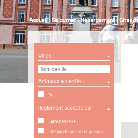
Accueil
›
Séjourner
›
Hébergement
›
Gites d
Villes :
Animaux acceptés :
Oui
Règlement accepté par :
Carte bancaire
Chèques bancaires et postaux