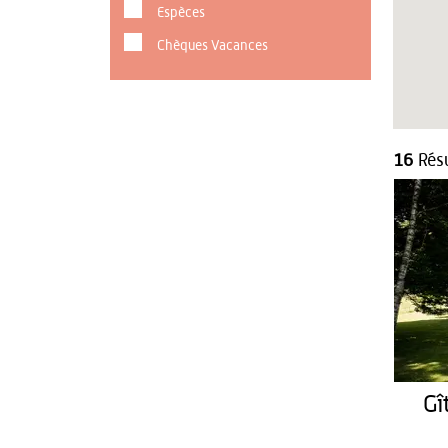
Espèces
Chèques Vacances
16
Résu
Gî