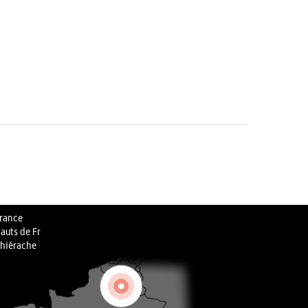
rance
auts de Fr
hiérache