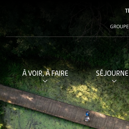
T
GROUPE
À VOIR, À FAIRE
SÉJOURNE