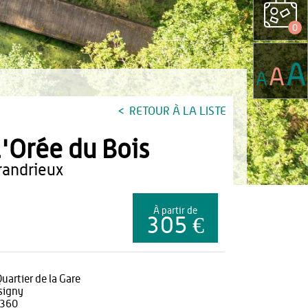
0
A
A
A
RETOUR À LA LISTE
'Orée du Bois
grandrieux
À partir de
305 €
Quartier de la Gare
signy
360