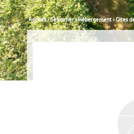
Accueil
›
Séjourner
›
Hébergement
›
Gites d