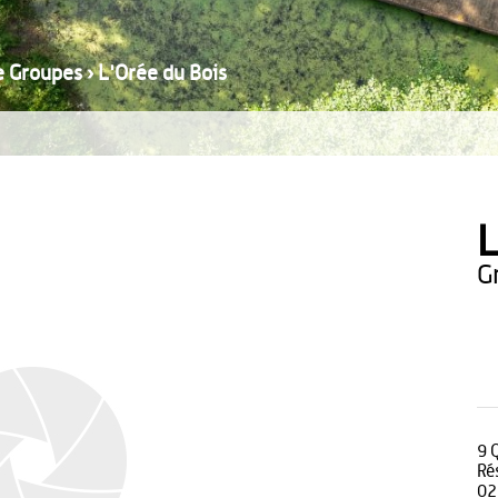
e Groupes
›
L'Orée du Bois
L
9 
Ré
02