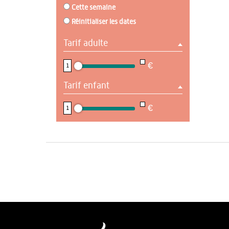
Cette semaine
Réinitialiser les dates
Tarif adulte
NaN
€
1
Tarif enfant
NaN
€
1