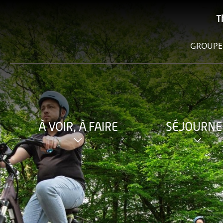
T
GROUPE
À VOIR, À FAIRE
SÉJOURNE