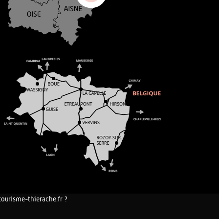
tourisme-thierache.fr ?
COOKIES ET DONNÉES PERSONNELLES
PLAN DU SITE