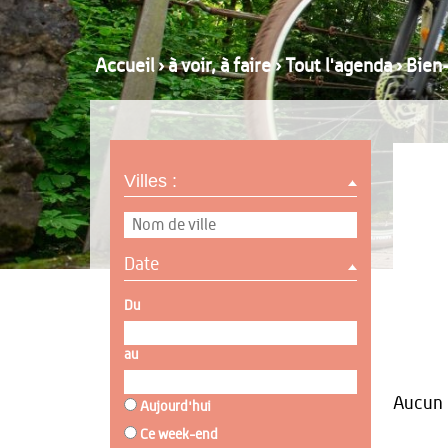
Accueil
›
à voir, à faire
›
Tout l'agenda
›
Bien-
Villes :
Date
Du
au
Aucun r
Aujourd'hui
Ce week-end