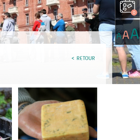
0
A
A
A
RETOUR