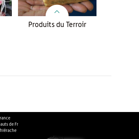
Produits du Terroir
rance
auts de Fr
hiérache