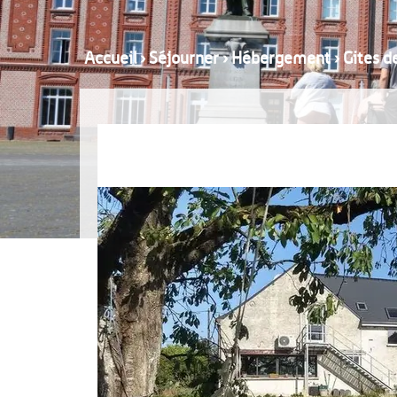
Accueil
›
Séjourner
›
Hébergement
›
Gites d