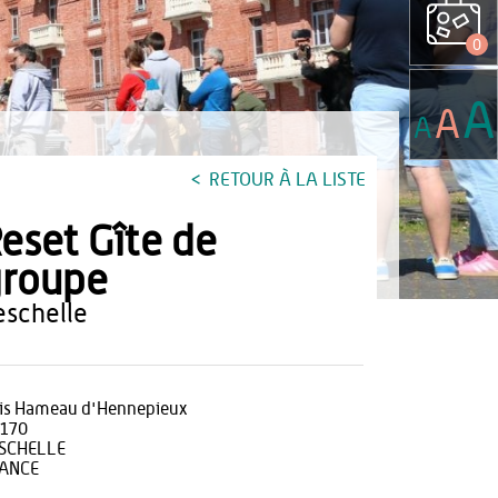
0
A
A
A
RETOUR À LA LISTE
eset Gîte de
groupe
leschelle
is Hameau d'Hennepieux
170
SCHELLE
ANCE