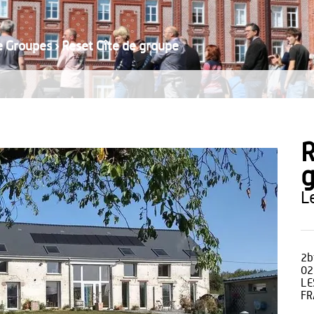
e Groupes
›
Reset Gîte de groupe
R
2b
02
LE
FR