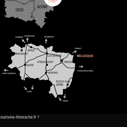
tourisme-thierache.fr ?
COOKIES ET DONNÉES PERSONNELLES
PLAN DU SITE