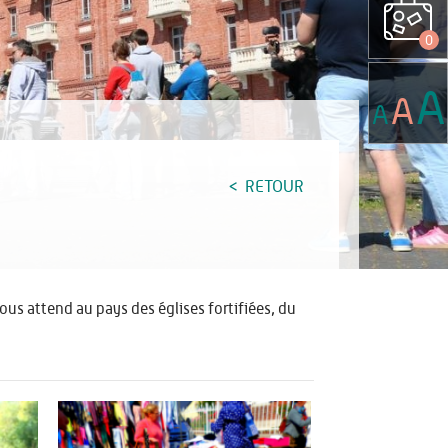
0
A
A
A
RETOUR
ous attend au pays des églises fortifiées, du