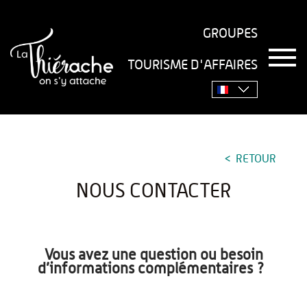
GROUPES
T
TOURISME D'AFFAIRES
o
Accueil
›
Pratique
›
Nous contacter
g
g
l
e
n
a
RETOUR
v
i
NOUS CONTACTER
g
a
t
i
o
Vous avez une question ou besoin
n
d’informations complémentaires ?