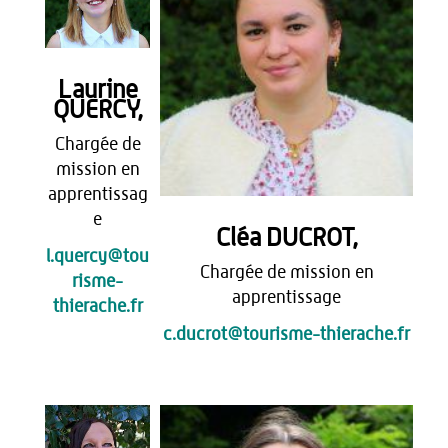
Laurine
QUERCY,
Chargée de
mission en
apprentissag
e
Cléa DUCROT,
l.quercy@tou
Chargée de mission en
risme-
apprentissage
thierache.fr
c.ducrot@tourisme-thierache.fr