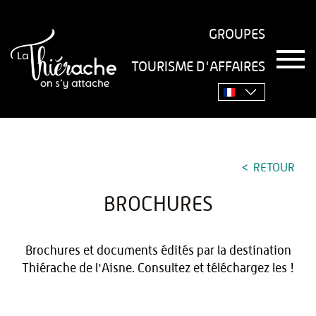
GROUPES
T
TOURISME D'AFFAIRES
o
Accueil
›
Pratique
›
Brochures
g
g
l
e
n
a
RETOUR
v
i
g
BROCHURES
a
t
i
Brochures et documents édités par la destination
o
Thiérache de l'Aisne. Consultez et téléchargez les !
n