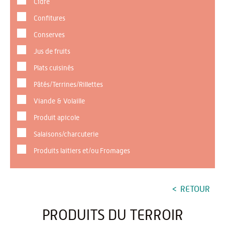
Cidre
Confitures
Conserves
Jus de fruits
Plats cuisinés
Pâtés/Terrines/Rillettes
Viande & Volaille
Produit apicole
Salaisons/charcuterie
Produits laitiers et/ou Fromages
RETOUR
PRODUITS DU TERROIR