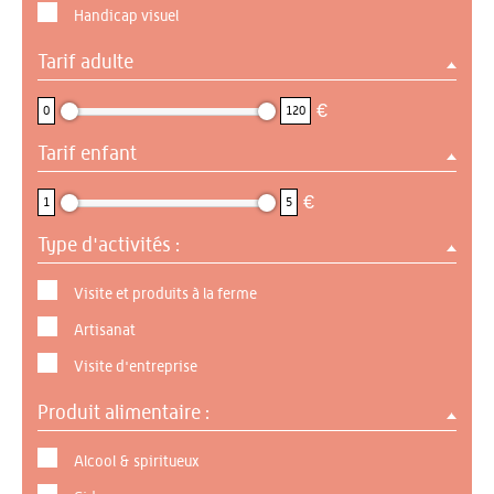
Handicap visuel
Tarif adulte
0 : 120
€
0
120
Tarif enfant
1 : 5
€
1
5
Type d'activités :
Visite et produits à la ferme
Artisanat
Visite d'entreprise
Produit alimentaire :
Alcool & spiritueux