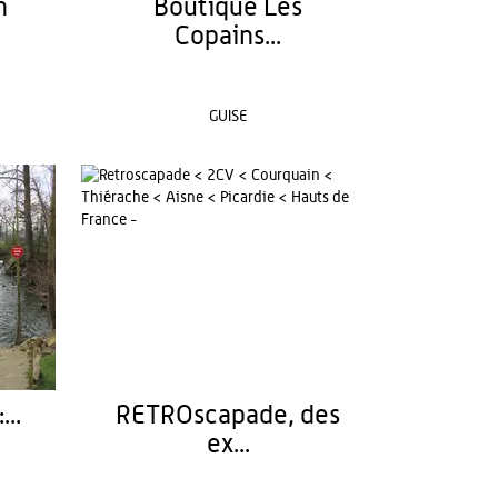
n
Boutique Les
Copains...
GUISE
...
RETROscapade, des
ex...