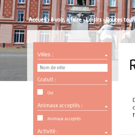
Accueil
›
à voir, à faire
›
Loisirs
›
Routes touri
Villes :
Gratuit :
Oui
D
Animaux acceptés :
c
f
Animaux acceptés
Activité :