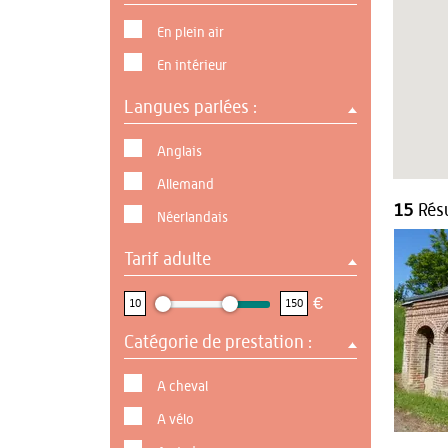
En plein air
En intérieur
Langues parlées :
Anglais
Allemand
15
Résu
Néerlandais
Tarif adulte
10 : 150
€
10
150
Catégorie de prestation :
A cheval
A vélo