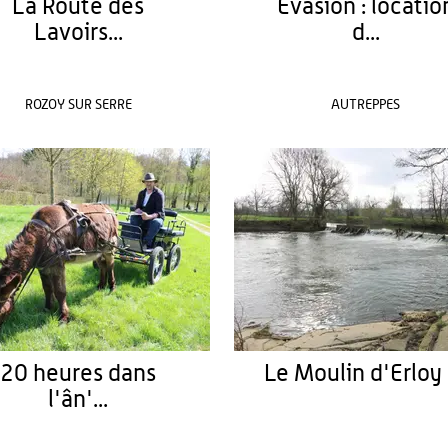
La Route des
Évasion : locatio
Lavoirs...
d...
ROZOY SUR SERRE
AUTREPPES
20 heures dans
Le Moulin d'Erloy :
l'ân'...