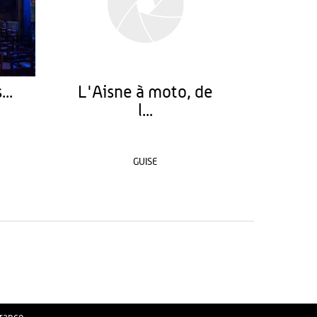
..
L'Aisne à moto, de
l...
GUISE