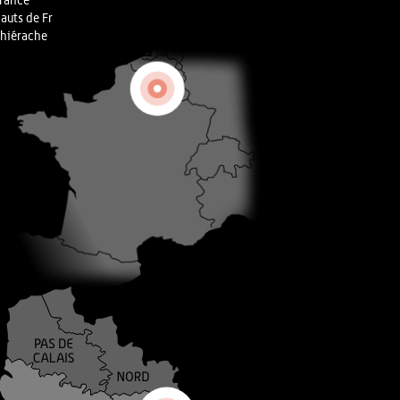
rance
auts de Fr
hiérache