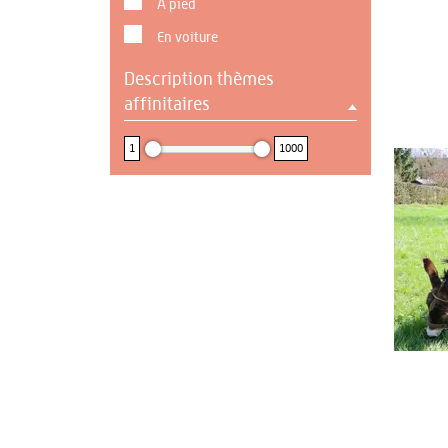
A pied
En voiture
Description thèmes
affinitaires
1 : 1000
1
1000