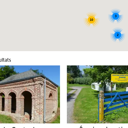
3
10
2
ltats