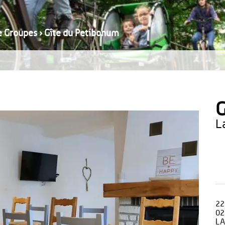
e Groupes
›
Gîte du Petibonum
G
22
02
LA