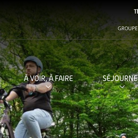
T
GROUPE
À VOIR, À FAIRE
SÉJOURNE