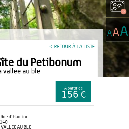
0
A
A
A
RETOUR À LA LISTE
îte du Petibonum
la vallee au ble
À partir de
156 €
 Rue d'Haution
140
 VALLEE AU BLE