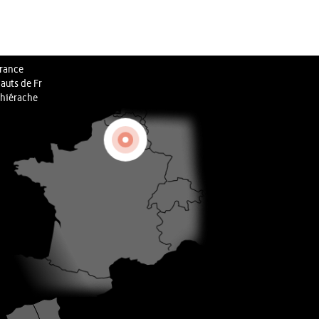
rance
auts de Fr
hiérache