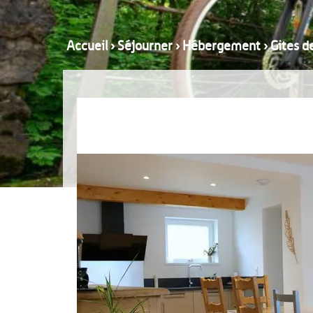
Accueil
›
Séjourner
›
Hébergement
›
Gites d