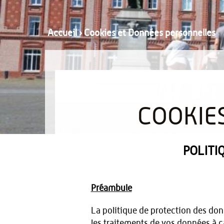
Accueil
›
Cookies et Données personnelles
COOKIE
POLITI
Préambule
La politique de protection des don
les traitements de vos données à ca