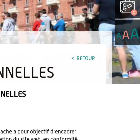
0
A
A
A
RETOUR
NNELLES
NNELLES
rache a pour objectif d'encadrer
isation du site web, en conformité