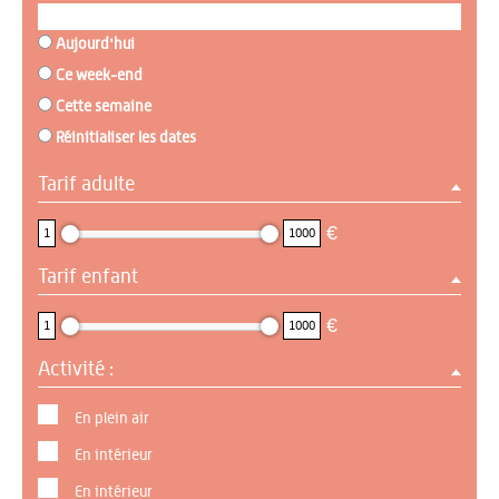
Aujourd'hui
Ce week-end
Cette semaine
Réinitialiser les dates
Tarif adulte
1 : 1000
€
1
1000
Tarif enfant
1 : 1000
€
1
1000
Activité :
En plein air
En intérieur
En intérieur