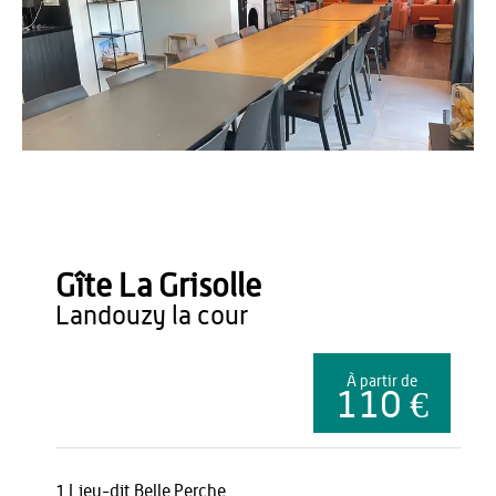
OT Thiérache
Gîte La Grisolle
landouzy la cour
À partir de
110 €
1 Lieu-dit Belle Perche