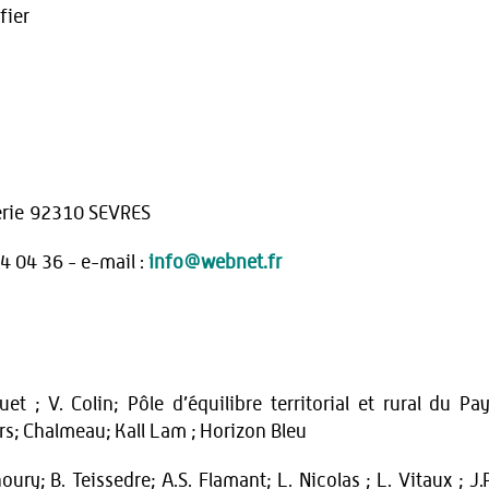
lfier
lerie 92310 SEVRES
84 04 36 - e-mail :
info@webnet.fr
t ; V. Colin; Pôle d’équilibre territorial et rural du Pa
rs; Chalmeau; Kall Lam ; Horizon Bleu
ry; B. Teissedre; A.S. Flamant; L. Nicolas ; L. Vitaux ; J.