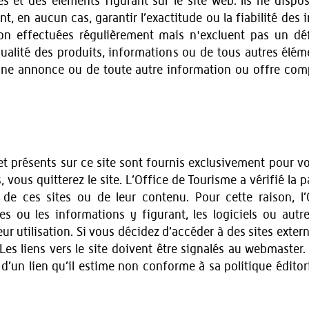
 et des éléments figurant sur le site web. Ils ne dispo
, en aucun cas, garantir l’exactitude ou la fiabilité des
 son effectuées régulièrement mais n'excluent pas un dé
 qualité des produits, informations ou de tous autres élém
une annonce ou de toute autre information ou offre comp
rnet présents sur ce site sont fournis exclusivement pour v
, vous quitterez le site. L’Office de Tourisme a vérifié la p
 de ces sites ou de leur contenu. Pour cette raison, l
tes ou les informations y figurant, les logiciels ou aut
 utilisation. Si vous décidez d’accéder à des sites externes
 Les liens vers le site doivent être signalés au webmaster.
d’un lien qu’il estime non conforme à sa politique éditor