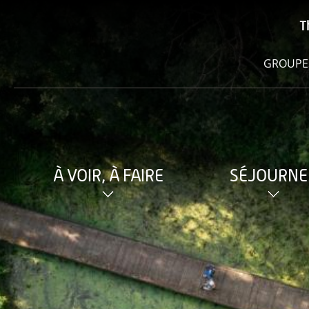
T
GROUPE
À VOIR, À FAIRE
SÉJOURNE