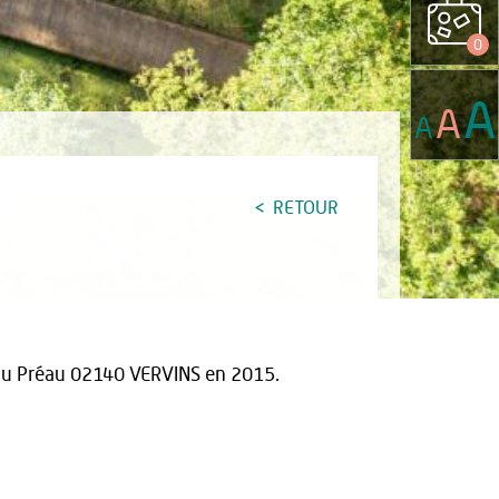
0
A
A
A
RETOUR
ue du Préau 02140 VERVINS en 2015.