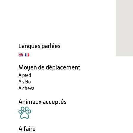
Langues parlées
Moyen de déplacement
A pied
A vélo
A cheval
Animaux acceptés
A faire