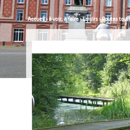
Accueil
›
à voir, à faire
›
Loisirs
›
Routes touri