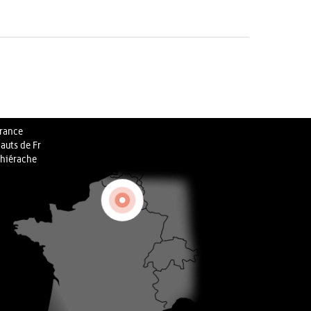
rance
auts de Fr
hiérache