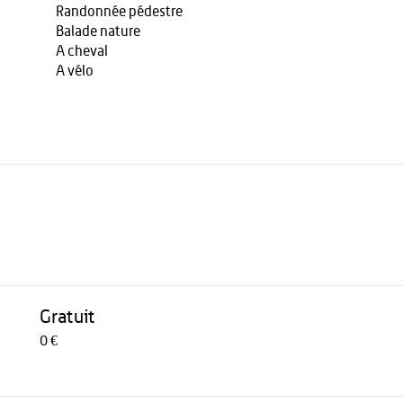
Randonnée pédestre
Balade nature
A cheval
A vélo
Gratuit
0 €