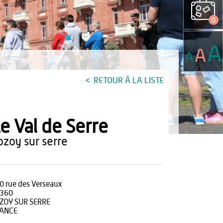
0
A
A
A
RETOUR À LA LISTE
e Val de Serre
rozoy sur serre
0 rue des Verseaux
360
ZOY SUR SERRE
ANCE