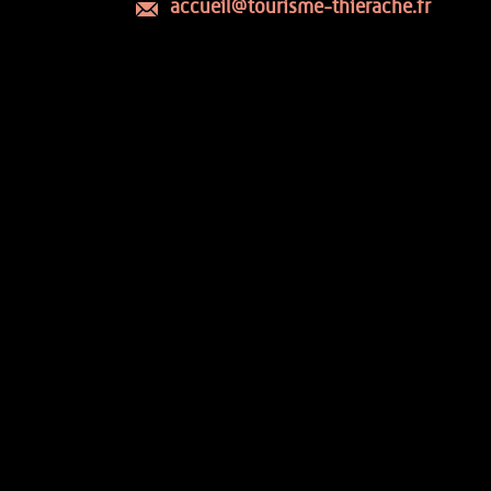
accueil@tourisme-thierache.fr