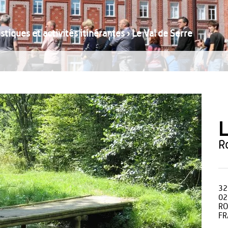
stiques et activités itinérantes
›
Le Val de Serre
L
32
02
RO
FR