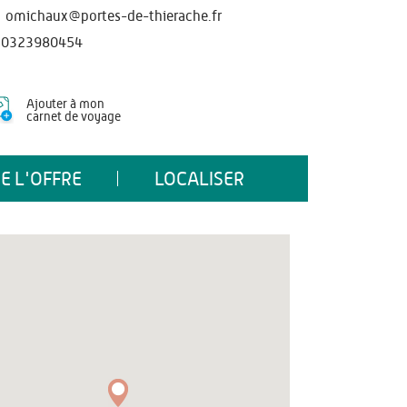
omichaux@portes-de-thierache.fr
0323980454
Ajouter à mon
carnet de voyage
E L'OFFRE
LOCALISER