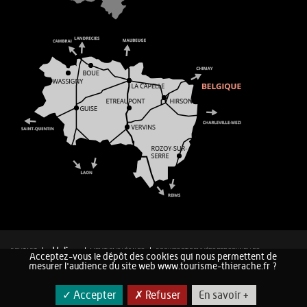
CONTACT
MENTIONS LÉGALES
COOKIES ET DONNÉES PERSONNELLES
Acceptez-vous le dépôt des cookies qui nous permettent de
PLAN DU SITE
mesurer l'audience du site web www.tourisme-thierache.fr ?
✓ Accepter
✗ Refuser
En savoir +