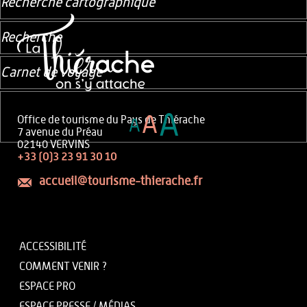
Recherche cartographique
Recherche
Carnet de voyage
A
A
Office de tourisme du Pays de Thiérache
A
7 avenue du Préau
02140 VERVINS
+33 (0)3 23 91 30 10
accueil@tourisme-thierache.fr
ACCESSIBILITÉ
COMMENT VENIR ?
ESPACE PRO
ESPACE PRESSE / MÉDIAS