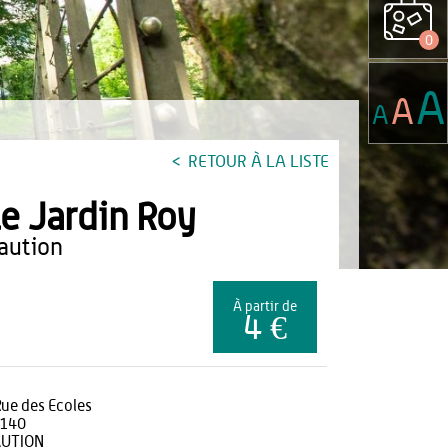
0
A
A
A
RETOUR À LA LISTE
e Jardin Roy
haution
À partir de
4 €
Rue des Ecoles
140
UTION