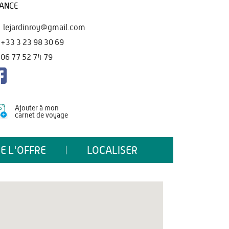
ANCE
lejardinroy@gmail.com
+33 3 23 98 30 69
06 77 52 74 79
Ajouter à mon
carnet de voyage
E L'OFFRE
LOCALISER