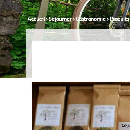
Accueil
›
Séjourner
›
Gastronomie
›
Produits