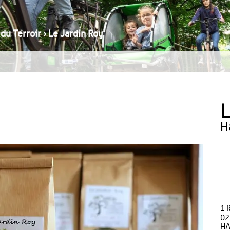
 du Terroir
›
Le Jardin Roy
L
1 
02
HA