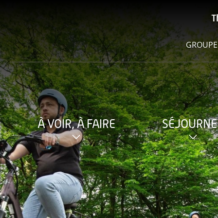
T
GROUPE
À VOIR, À FAIRE
SÉJOURNE