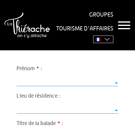
GROUPES
T
TOURISME D'AFFAIRES
o
Accueil
>
Partage d'expérience
g
g
l
e
n
a
Prénom
*
:
v
i
g
a
Lieu de résidence :
t
i
o
n
Titre de la balade
*
: