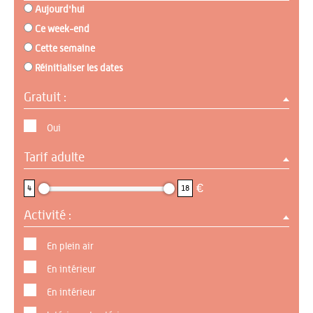
Aujourd'hui
Ce week-end
Cette semaine
Réinitialiser les dates
Gratuit :
Oui
Tarif adulte
4 : 18
€
4
18
Activité :
En plein air
En intérieur
En intérieur