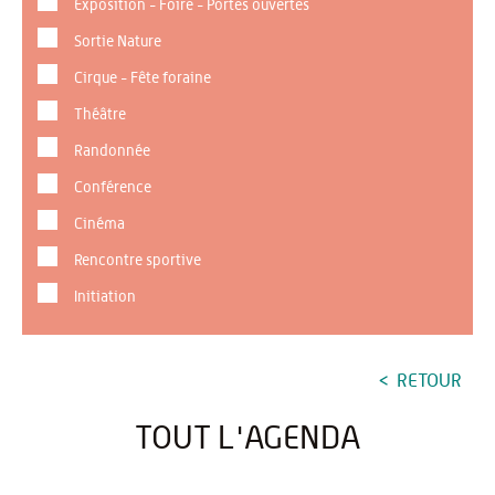
Exposition - Foire - Portes ouvertes
Sortie Nature
Cirque - Fête foraine
Théâtre
Randonnée
Conférence
Cinéma
Rencontre sportive
Initiation
RETOUR
TOUT L'AGENDA