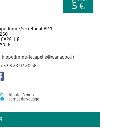
5 €
ppodrome,Secrétariat BP 1
260
 CAPELLE
ANCE
hippodrome-lacapelle@wanadoo.fr
+33 3 23 97 20 58
Ajouter à mon
carnet de voyage
R