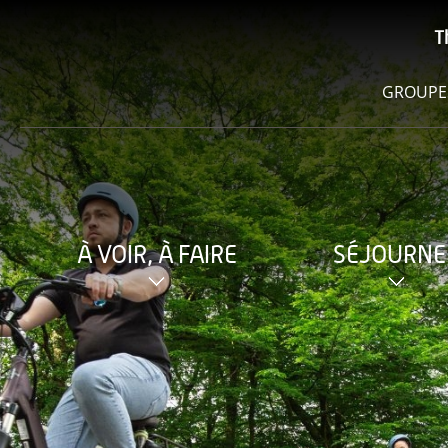
T
GROUPE
À VOIR, À FAIRE
SÉJOURNE