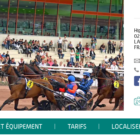
Hi
02
LA
FR
ET ÉQUIPEMENT
TARIFS
LOCALISE