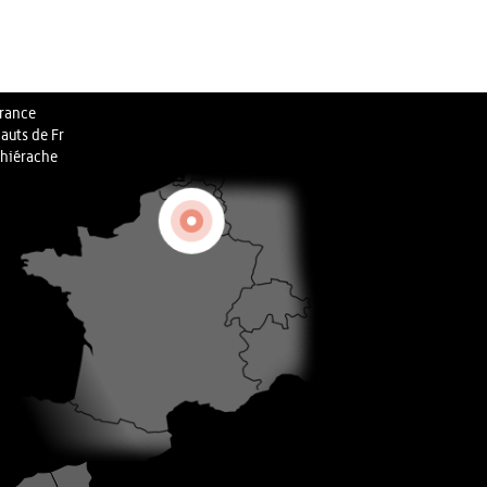
rance
auts de Fr
hiérache