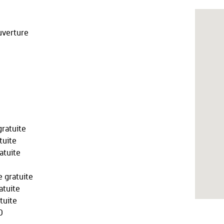
verture
ratuite
tuite
atuite
 gratuite
atuite
tuite
0