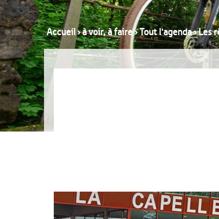
Accueil
›
à voir, à faire
›
Tout l'agenda
›
Les r