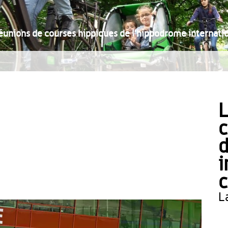
éunions de courses hippiques de l'hippodrome internatio
L
c
d
i
c