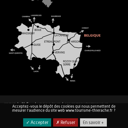
CONTACT
MENTIONS LÉGALES
COOKIES ET DONNÉES PERSONNELLES
Acceptez-vous le dépôt des cookies qui nous permettent de
PLAN DU SITE
mesurer l'audience du site web www.tourisme-thierache.fr ?
✓ Accepter
✗ Refuser
En savoir +