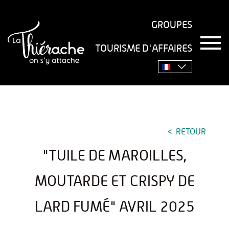
GROUPES
T
TOURISME D'AFFAIRES
o
Accueil
›
Séjourner
›
Gastronomie
›
Recettes
›
"Tuile de
g
g
Maroilles, moutarde et crispy de lard fumé" Avril 2025
l
e
n
a
v
RETOUR
i
g
"TUILE DE MAROILLES,
a
t
i
MOUTARDE ET CRISPY DE
o
n
LARD FUMÉ" AVRIL 2025