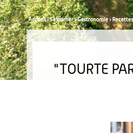
Accueil
›
Séjourner
›
Gastronomie
›
Recette
"TOURTE PA