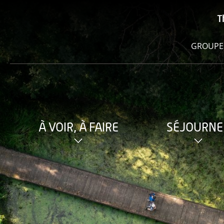
T
GROUPE
À VOIR, À FAIRE
SÉJOURNE