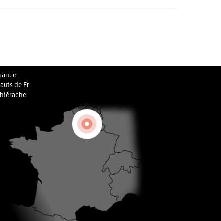
rance
auts de Fr
hiérache