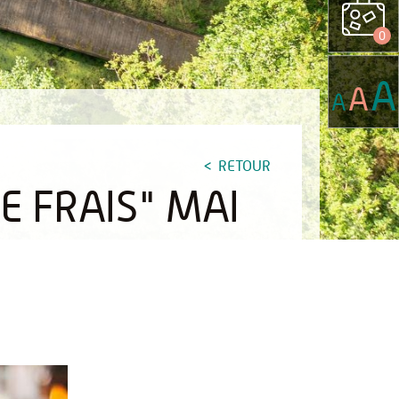
0
A
A
A
RETOUR
 FRAIS" MAI