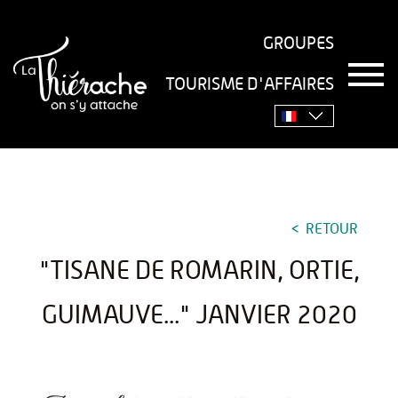
GROUPES
T
TOURISME D'AFFAIRES
o
Accueil
›
Séjourner
›
Gastronomie
›
Recettes
›
"Tisane
g
g
de Romarin, ortie, guimauve..." janvier 2020
l
e
n
a
v
RETOUR
i
g
"TISANE DE ROMARIN, ORTIE,
a
t
i
GUIMAUVE..." JANVIER 2020
o
n