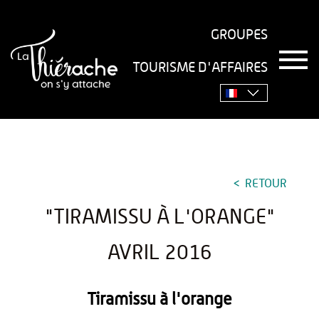
GROUPES
T
TOURISME D'AFFAIRES
o
Accueil
›
Séjourner
›
Gastronomie
›
Recettes
›
g
g
"Tiramissu à l'orange" avril 2016
l
e
n
a
v
RETOUR
i
g
"TIRAMISSU À L'ORANGE"
a
t
i
AVRIL 2016
o
n
Tiramissu à l'orange