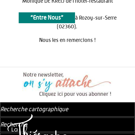
Monique DE KREIJ de l’hôtel-restaurant
“Entre Nous”
à Rozoy-sur-Serre
(02360).
Nous les en remercions !
Recherche cartographique
Recherche