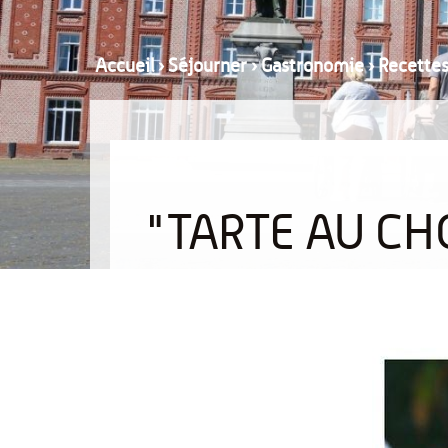
Accueil
›
Séjourner
›
Gastronomie
›
Recette
"TARTE AU CH