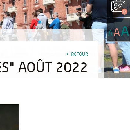
0
A
A
A
RETOUR
ES" AOÛT 2022