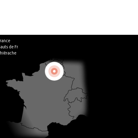
rance
auts de Fr
hiérache