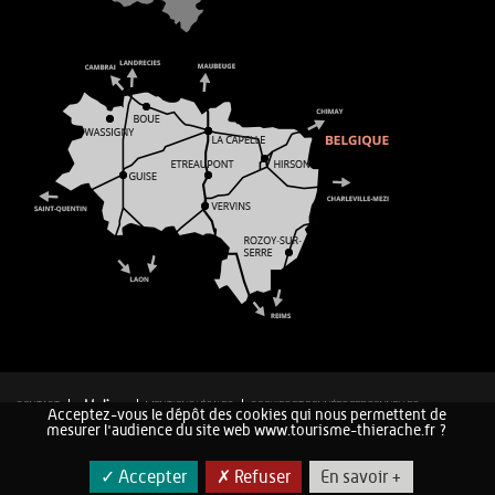
CONTACT
MENTIONS LÉGALES
COOKIES ET DONNÉES PERSONNELLES
Acceptez-vous le dépôt des cookies qui nous permettent de
PLAN DU SITE
mesurer l'audience du site web www.tourisme-thierache.fr ?
✓ Accepter
✗ Refuser
En savoir +