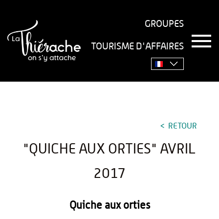
GROUPES
T
TOURISME D'AFFAIRES
o
Accueil
›
Séjourner
›
Gastronomie
›
Recettes
›
"Quiche
g
g
aux orties" avril 2017
l
e
n
a
v
RETOUR
i
g
"QUICHE AUX ORTIES" AVRIL
a
t
i
2017
o
n
Quiche aux orties