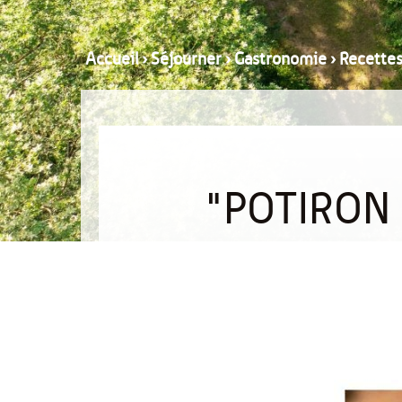
Accueil
›
Séjourner
›
Gastronomie
›
Recette
"POTIRON