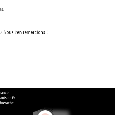
es.
. Nous l'en remercions !
rance
auts de Fr
hiérache