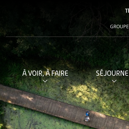
T
GROUPE
À VOIR, À FAIRE
SÉJOURNE