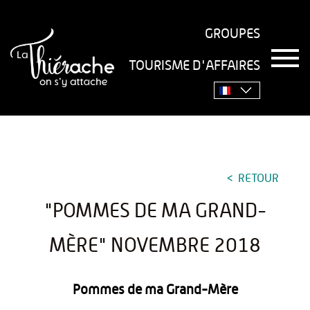
GROUPES
T
TOURISME D'AFFAIRES
o
Accueil
›
Séjourner
›
Gastronomie
›
Recettes
›
g
g
"Pommes de ma Grand-Mère" novembre 2018
l
e
n
a
v
RETOUR
i
g
"POMMES DE MA GRAND-
a
t
i
MÈRE" NOVEMBRE 2018
o
n
Pommes de ma Grand-Mère