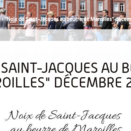
s
›
"Noix de Saint-Jacques au beurre de Maroilles" déce
 SAINT-JACQUES AU 
OILLES" DÉCEMBRE 