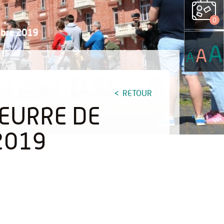
0
mbre 2019
A
A
A
RETOUR
BEURRE DE
2019