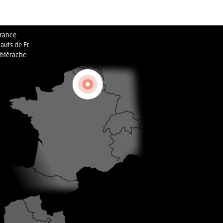
rance
auts de Fr
hiérache