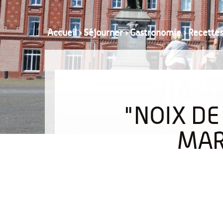
Accueil
›
Séjourner
›
Gastronomie
›
Recette
"NOIX DE
MAR