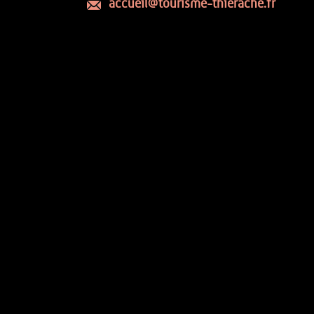
accueil@tourisme-thierache.fr