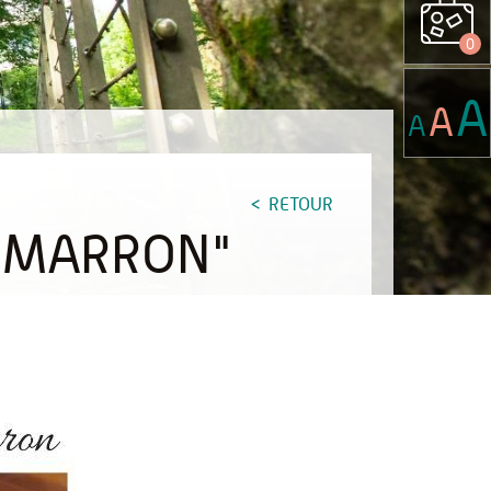
0
A
A
A
RETOUR
TIMARRON"