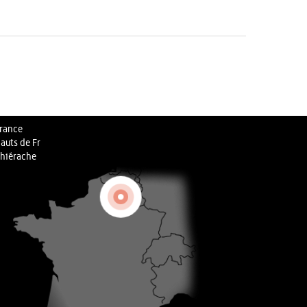
rance
auts de Fr
hiérache