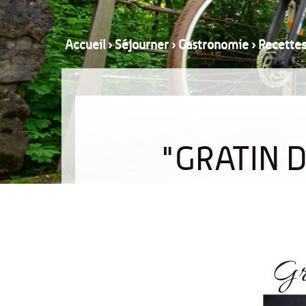
Accueil
›
Séjourner
›
Gastronomie
›
Recette
"GRATIN 