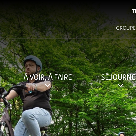
T
GROUPE
À VOIR, À FAIRE
SÉJOURNE