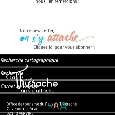
Nous l'en remercions !
Recherche cartographique
Recherche
Carnet de voyage
A
A
Office de tourisme du Pays de Thiérache
A
7 avenue du Préau
02140 VERVINS