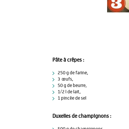
Pâte à crêpes :
250 g de farine,
3 œufs,
50 g de beurre,
1/2 l de lait,
1 pincée de sel
Duxelles de champignons :
500 g de champignons,