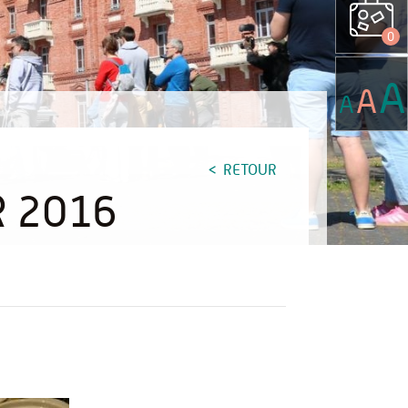
0
A
A
A
RETOUR
R 2016