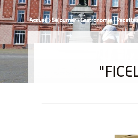
Accueil
›
Séjourner
›
Gastronomie
›
Recette
"FICE