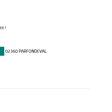
it !
02360 PARFONDEVAL