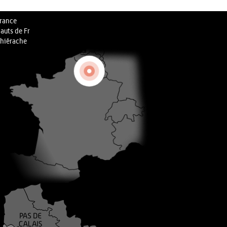
rance
auts de Fr
hiérache