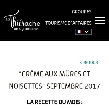
GROUPES
T
TOURISME D'AFFAIRES
o
Accueil
›
Séjourner
›
Gastronomie
›
Recettes
›
"Crème
g
g
aux mûres et noisettes" septembre 2017
l
e
n
a
v
RETOUR
i
g
"CRÈME AUX MÛRES ET
a
t
i
NOISETTES" SEPTEMBRE 2017
o
n
LA RECETTE DU MOIS :