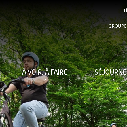
T
GROUPE
À VOIR, À FAIRE
SÉJOURNE