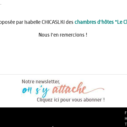
.
roposée par Isabelle CHICASLKI des
chambres d'hôtes "Le C
Nous l'en remercions !
F
H
T