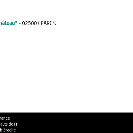
hâteau"
- 02500 EPARCY.
rance
auts de Fr
hiérache