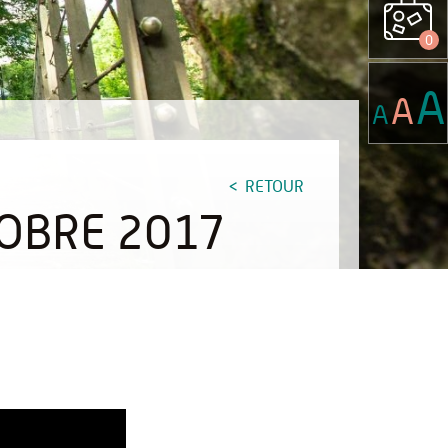
0
A
A
A
RETOUR
OBRE 2017