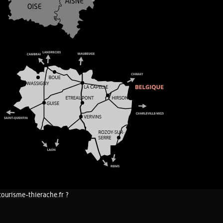
tourisme-thierache.fr ?
COOKIES ET DONNÉES PERSONNELLES
PLAN DU SITE