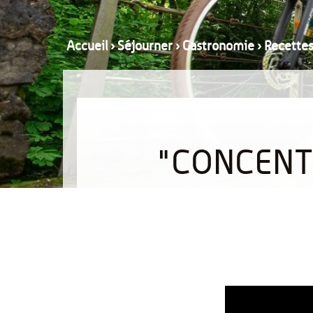
Accueil
›
Séjourner
›
Gastronomie
›
Recette
"CONCENT