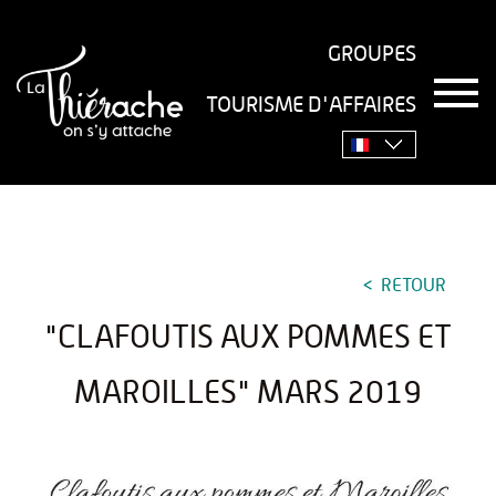
GROUPES
T
TOURISME D'AFFAIRES
o
Accueil
›
Séjourner
›
Gastronomie
›
Recettes
›
g
g
"Clafoutis aux pommes et maroilles" mars 2019
l
e
n
a
v
RETOUR
i
g
"CLAFOUTIS AUX POMMES ET
a
t
i
MAROILLES" MARS 2019
o
n