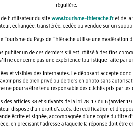
régulière.
e l'utilisateur du site
www.tourisme-thierache.fr
et de la
lisateur, échangée, transférée, cédée ou vendue sur un suppo
de Tourisme du Pays de Thiérache utilise une modération d
as publier un de ces derniers s'il est utilisé à des fins comme
 s'il ne concerne pas une expérience touristique faite par u
es et visibles des internautes. Le déposant accepte donc 
 avoir pris de bien privé ou de tiers en photo sans autorisa
he ne pourra être tenu responsable des clichés pris par les
es articles 38 et suivants de la loi 78-17 du 6 janvier 197
isateur dispose d’un droit d’accès, de rectification et d’op
de écrite et signée, accompagnée d’une copie du titre d’i
ièce, en précisant l’adresse à laquelle la réponse doit être 