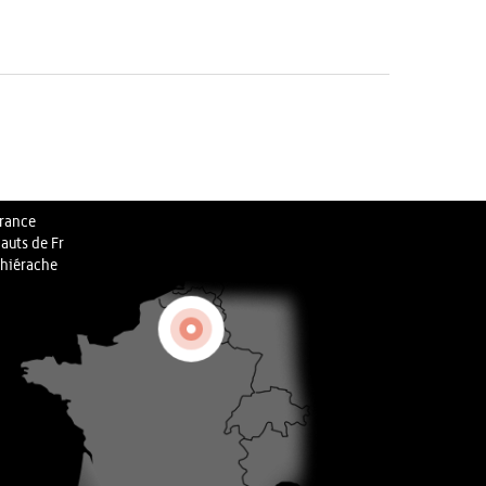
rance
auts de Fr
hiérache