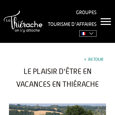
GROUPES
T
TOURISME D'AFFAIRES
o
Accueil
›
Le plaisir d'être en vacances en Thiérache
g
g
l
e
n
a
RETOUR
v
i
LE PLAISIR D'ÊTRE EN
g
a
t
VACANCES EN THIÉRACHE
i
o
n