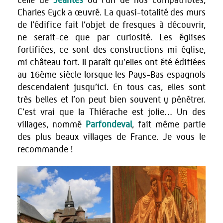
celle de
Jeantes
où l’un de nos compatriotes,
Charles Eyck a œuvré. La quasi-totalité des murs
de l’édifice fait l’objet de fresques à découvrir,
ne serait-ce que par curiosité. Les églises
fortifiées, ce sont des constructions mi église,
mi château fort. Il paraît qu’elles ont été édifiées
au 16ème siècle lorsque les Pays-Bas espagnols
descendaient jusqu’ici. En tous cas, elles sont
très belles et l’on peut bien souvent y pénétrer.
C’est vrai que la Thiérache est jolie… Un des
villages, nommé
Parfondeval
, fait même partie
des plus beaux villages de France. Je vous le
recommande !