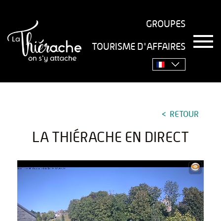
GROUPES
T
TOURISME D'AFFAIRES
o
Accueil
›
La Thiérache en direct
g
g
l
e
n
a
RETOUR
v
i
LA THIÉRACHE EN DIRECT
g
a
t
i
o
n