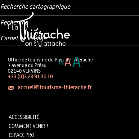
Recherche cartographique
Recherche
Carnet de voyage
A
A
Office de tourisme du Pays de Thiérache
A
7 avenue du Préau
02140 VERVINS
+33 (0)3 23 91 30 10
accueil@tourisme-thierache.fr
ACCESSIBILITÉ
COMMENT VENIR ?
ESPACE PRO