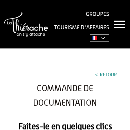
GROUPES
T
TOURISME D'AFFAIRES
o
Accueil
›
L'office de tourisme vous accompagne
›
g
g
Commande de documentation
l
e
n
a
v
RETOUR
i
g
COMMANDE DE
a
t
i
DOCUMENTATION
o
n
Faites-le en quelques clics