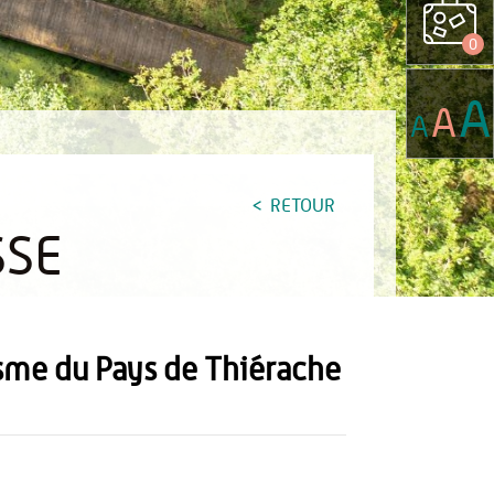
0
A
A
A
RETOUR
SSE
isme du Pays de Thiérache