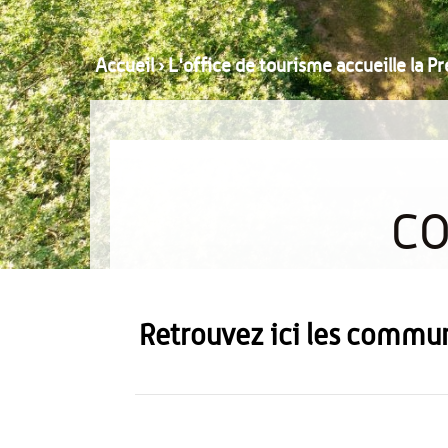
Accueil
›
L'office de tourisme accueille la P
CO
Retrouvez ici les commun