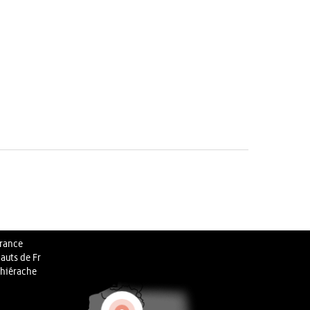
rance
auts de Fr
hiérache