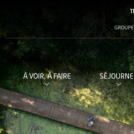
T
GROUPE
À VOIR, À FAIRE
SÉJOURNE