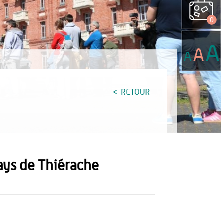
0
A
A
A
RETOUR
Pays de Thiérache