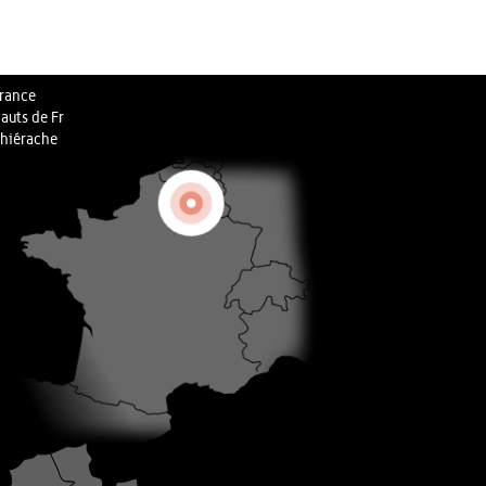
rance
auts de Fr
hiérache