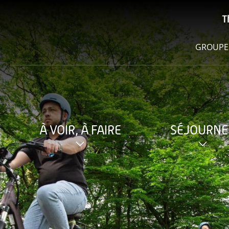
T
GROUPE
À VOIR, À FAIRE
SÉJOURNE