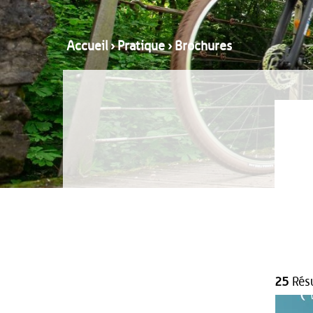
Accueil
›
Pratique
›
Brochures
25
Résu