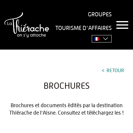
GROUPES
T
TOURISME D'AFFAIRES
o
Accueil
›
Pratique
›
Brochures
g
g
l
e
n
a
RETOUR
v
i
g
BROCHURES
a
t
i
Brochures et documents édités par la destination
o
Thiérache de l'Aisne. Consultez et téléchargez les !
n