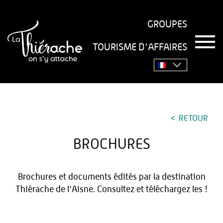
GROUPES
T
TOURISME D'AFFAIRES
o
Accueil
›
Pratique
›
Brochures
g
g
l
e
n
a
RETOUR
v
i
g
BROCHURES
a
t
i
Brochures et documents édités par la destination
o
Thiérache de l'Aisne. Consultez et téléchargez les !
n