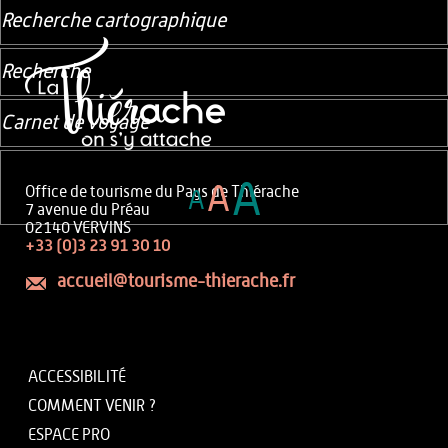
Recherche cartographique
Recherche
Carnet de voyage
A
A
Office de tourisme du Pays de Thiérache
A
7 avenue du Préau
02140 VERVINS
+33 (0)3 23 91 30 10
accueil@tourisme-thierache.fr
ACCESSIBILITÉ
COMMENT VENIR ?
ESPACE PRO