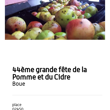
OT du Pays de Thiérache
44ème grande fête de la
Pomme et du Cidre
boue
place
02450