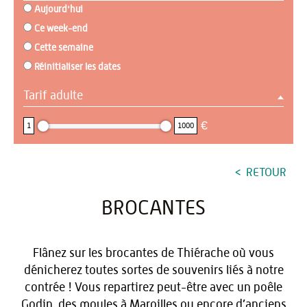
Aujourd'hui
Ce week-end
Cette semaine
Réinitialiser les dates
Tarif adulte
1 : 1000
€
1
1000
RETOUR
BROCANTES
Flânez sur les brocantes de Thiérache où vous
dénicherez toutes sortes de souvenirs liés à notre
contrée ! Vous repartirez peut-être avec un poêle
Godin, des moules à Maroilles ou encore d’anciens